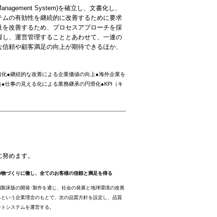
nagement System)を確立し、文書化し、
テムの有効性を継続的に改善するために要求
性を改善するため、プロセスアプローチを採
握し、運営管理することとあわせて、一連の
な信頼や顧客満足の向上が期待できるほか、
強化●継続的な改善による企業価値の向上●海外企業を
●仕事の見える化による業務継承の円滑化●KPI（キ
に努めます。
の物づくりに徹し、全てのお客様の信頼と満足を得る
鋼製床版の開発･製作を通じ、社会の発展と地球環境の改善
るという企業理念のもとで、次の品質方針を設定し、品質
ントシステムを運営する。