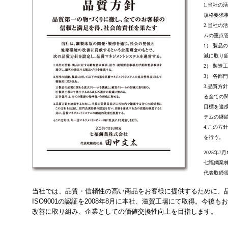
1.当社の
規格要求
2.当社の
ムの重点
1） 製品
減に取り
2） 製造
3） 各部
3.品質方
る全ての
目標を達
テムの継
4.この方
を行う。
2025年7
七福鋼業
代表取締
当社では、品質・信頼性の高い商品をお客様に提供するために、
ISO9001の認証を2008年8月に本社、滋賀工場にて取得。今
改善に取り組み、企業としての価値交換性向上を目指します。