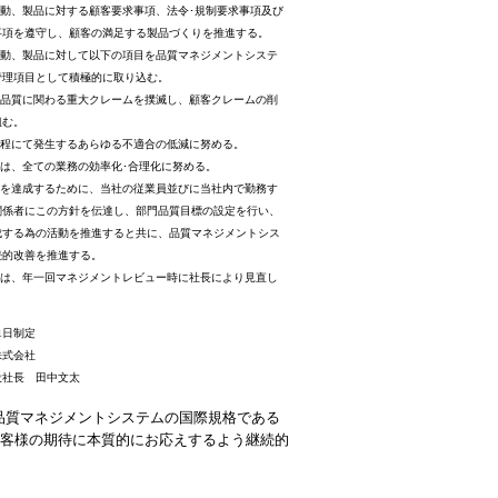
活動、製品に対する顧客要求事項、法令･規制要求事項及び
事項を遵守し、顧客の満足する製品づくりを推進する。
活動、製品に対して以下の項目を品質マネジメントシステ
管理項目として積極的に取り込む。
の品質に関わる重大クレームを撲滅し、顧客クレームの削
組む。
工程にて発生するあらゆる不適合の低減に努める。
門は、全ての業務の効率化･合理化に努める。
針を達成するために、当社の従業員並びに当社内で勤務す
関係者にこの方針を伝達し、部門品質目標の設定を行い、
成する為の活動を推進すると共に、品質マネジメントシス
続的改善を推進する。
針は、年一回マネジメントレビュー時に社長により見直し
月1日制定
株式会社
役社長 田中文太
品質マネジメントシステムの国際規格である
後もお客様の期待に本質的にお応えするよう継続的