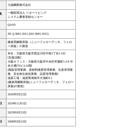
七福鋼業株式会社
一般財団法人 ベターリビング
名
システム審査登録センター
Q1419
JIS Q 9001:2015 (ISO 9001:2015)
建築用鋼製床版（ニューフェローデッキ、フェロ
ー床版）の製造
本社：大阪府大阪市西淀川区中島2丁目1-102
[支援活動]
大阪オフィス：大阪府大阪市中央区常盤町1-3-8 中
央大通FNビル16階
[製販管理業務、原材料購買管理業務、生産管理業
務、安全衛生統括業務、品質管理業務]
滋賀工場：滋賀県湖南市大池町6-1
[建築用鋼製床版(ニューフェローデッキ、フェロー
床版)の製造]
2026年8月22日
日
2024年11月5日
2023年8月23日
日
2008年8月23日