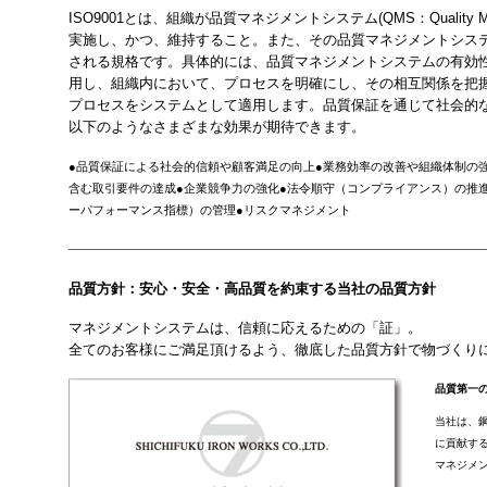
ISO9001とは、組織が品質マネジメントシステム(QMS：Quality Ma
実施し、かつ、維持すること。また、その品質マネジメントシス
される規格です。具体的には、品質マネジメントシステムの有効
用し、組織内において、プロセスを明確にし、その相互関係を把
プロセスをシステムとして適用します。品質保証を通じて社会的
以下のようなさまざまな効果が期待できます。
●品質保証による社会的信頼や顧客満足の向上●業務効率の改善や組織体制の
含む取引要件の達成●企業競争力の強化●法令順守（コンプライアンス）の推進
ーパフォーマンス指標）の管理●リスクマネジメント
品質方針：安心・安全・高品質を約束する当社の品質方針
マネジメントシステムは、信頼に応えるための「証」。
全てのお客様にご満足頂けるよう、徹底した品質方針で物づくり
品質第一
当社は、
に貢献す
マネジメ