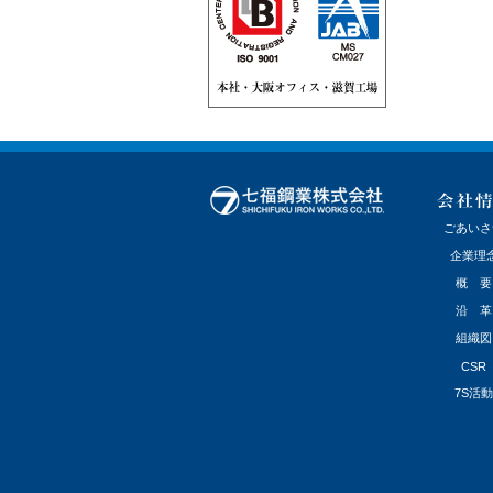
ごあいさ
企業理
概 要
沿 革
組織図
CSR
7S活動