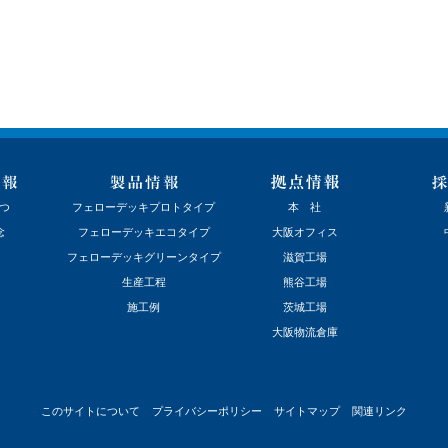
つ
フェローデッキプロトタイプ
本 社
念
フェローデッキエコタイプ
大阪オフィス
フェローデッキグリーンタイプ
滋賀工場
生産工程
熊谷工場
施工例
茨城工場
大阪物流倉庫
このサイトについて
プライバシーポリシー
サイトマップ
関連リンク