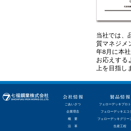
当社では、
質マネジメン
年8月に本
お応えする
上を目指し
ごあいさつ
フェローデッキプロト
企業理念
フェローデッキエコ
概 要
フェローデッキグリー
沿 革
生産工程